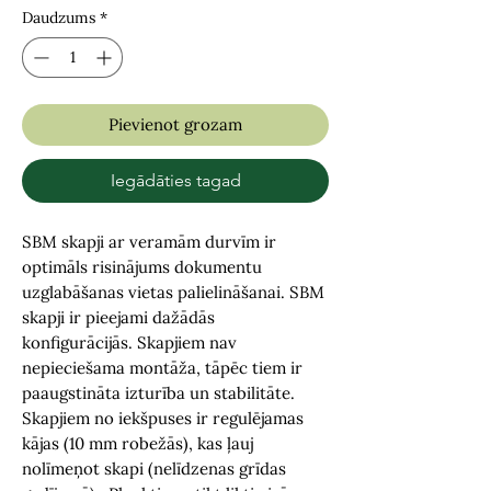
Daudzums
*
Pievienot grozam
Iegādāties tagad
SBM skapji ar veramām durvīm ir
optimāls risinājums dokumentu
uzglabāšanas vietas palielināšanai. SBM
skapji ir pieejami dažādās
konfigurācijās. Skapjiem nav
nepieciešama montāža, tāpēc tiem ir
paaugstināta izturība un stabilitāte.
Skapjiem no iekšpuses ir regulējamas
kājas (10 mm robežās), kas ļauj
nolīmeņot skapi (nelīdzenas grīdas