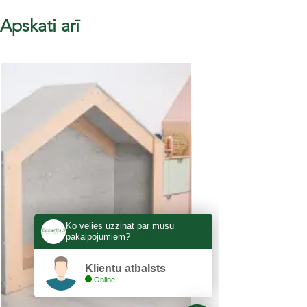
Apskati arī
Ko vēlies uzzināt par mūsu
pakalpojumiem?
Klientu atbalsts
Online