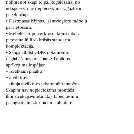
nolīmeņot skapi telpā. Regulēšanai no
iekšpuses, nav nepieciešams sagāzt vai
pacelt skapi.
• Plastmasas kājiņas, lai atvieglotu mēbeļu
pārvietošanu.
• Mēbeles ar pulverkrāsu, konstrukcija
pieejama 16 RAL krāsās standarta
komplektācijā.
• Skapji atbilst GDPR dokumentu
uzglabāšanas prasībām.• Papildus
aprīkojuma iespējas:
- izvelkami plaukti
- atvilktnes
- rāmja atvilktnes iekaramām mapēm
Skapim nav nepieciešama montāža
(konstrukcija-metināta), tāpēc tiem ir
paaugstināta izturība un stabilitāte.