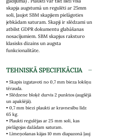
gadījumā) . Plaukti var tikt likti visā
skapja augstumā un regulēti ar 25mm
soli, ļaujot SBM skapjiem pielāgoties
jebkādam saturam. Skapji ir slēdzami un
atbilst GDPR dokumentu glabāšanas
nosacījumiem. SBM skapjus raksturo
klasisks dizains un augsta
funkcionalitāte.
TEHNISKĀ SPECIFIKĀCIJA
• Skapis izgatavoti no 0,7 mm bieza lokšņu
tērauda.
• Slēdzene bloķē durvis 2 punktos (augšējā
un apakšējā).
• 0,7 mm biezi plaukti ar kravnesību līdz
65 kg.
• Plaukti regulējas ar 25 mm soli, kas
pielāgojas dažādam saturam.
• Līmeņošanas kājas 10 mm diapazonā ļauj