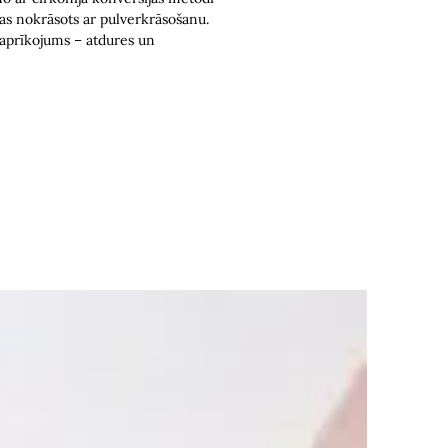
kas nokrāsots ar pulverkrāsošanu.
 aprīkojums – atdures un