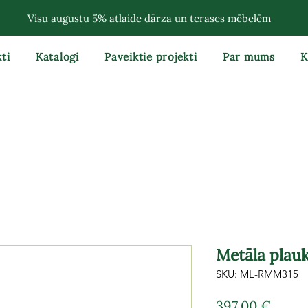
Visu augustu 5% atlaide dārza un terases mēbelēm
ti
Katalogi
Paveiktie projekti
Par mums
K
Metāla plau
SKU: ML-RMM315
Cena
397,00 €