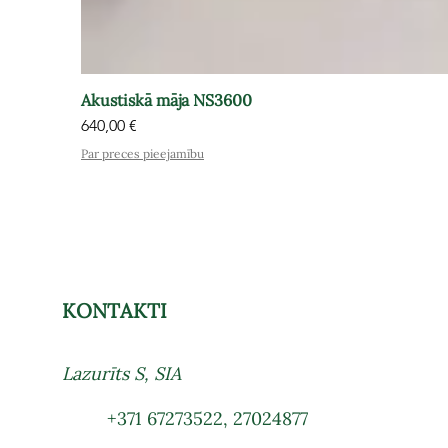
Akustiskā māja NS3600
Cena
640,00 €
Par preces pieejamību
KONTAKTI
Lazurīts S, SIA
+371 67273522
,
27024877