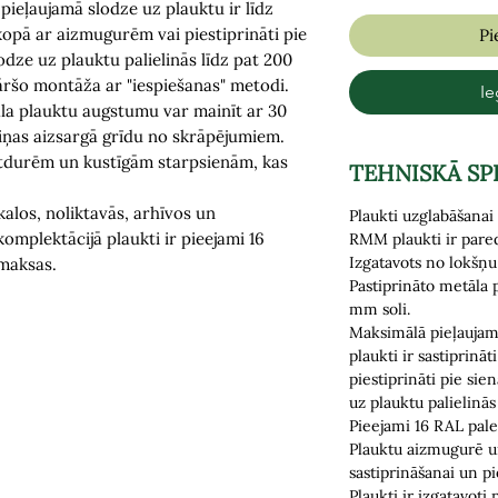
pieļaujamā slodze uz plauktu ir līdz
i kopā ar aizmugurēm vai piestiprināti pie
Pi
odze uz plauktu palielinās līdz pat 200
āršo montāža ar "iespiešanas" metodi.
Ie
la plauktu augstumu var mainīt ar 30
iņas aizsargā grīdu no skrāpējumiem.
tdurēm un kustīgām starpsienām, kas
TEHNISKĀ SP
kalos, noliktavās, arhīvos un
Plaukti uzglabāšanai 
omplektācijā plaukti ir pieejami 16
RMM plaukti ir pare
Izgatavots no lokšņ
maksas.
Pastiprināto metāla 
mm soli.
Maksimālā pieļaujamā
plaukti ir sastiprinā
piestiprināti pie sie
uz plauktu
palielinās
Pieejami 16 RAL pale
Plauktu aizmugurē u
sastiprināšanai un pi
Plaukti ir izgatavoti