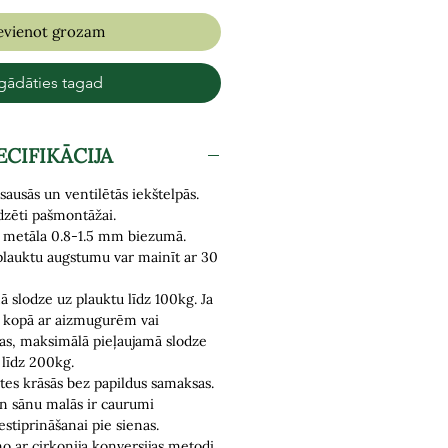
evienot grozam
gādāties tagad
ECIFIKĀCIJA
sausās un ventilētās iekštelpās.
dzēti pašmontāžai.
u metāla 0.8-1.5 mm biezumā.
plauktu augstumu var mainīt ar 30
 slodze uz plauktu līdz 100kg. Ja
ti kopā ar aizmugurēm vai
nas,
maksimālā pieļaujamā slodze
 līdz 200kg.
tes krāsās bez papildus samaksas.
n sānu malās ir caurumi
estiprināšanai pie sienas.
 no ar cirkonija konversijas metodi