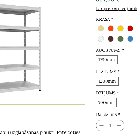
Par preces pieejamī
KRĀSA
*
AUGSTUMS
*
1790mm
PLATUMS
*
1200mm
DZIĻUMS
*
700mm
Daudzums
*
tabili uzglabāšanas plaukti. Pateicoties