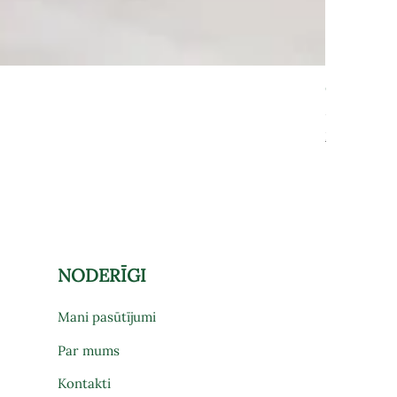
Grāmatu pl
Cena
575,00 €
Par preces pi
NODERĪGI
Mani pasūtījumi
Par mums
Kontakti