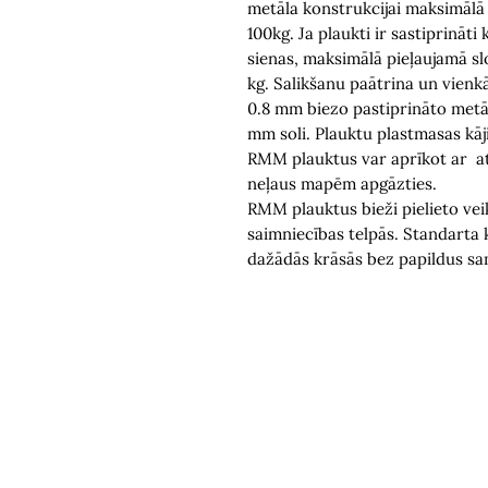
metāla konstrukcijai maksimālā 
100kg. Ja plaukti ir sastiprināt
sienas, maksimālā pieļaujamā sl
kg. Salikšanu paātrina un vienk
0.8 mm biezo pastiprināto metā
mm soli. Plauktu plastmasas kāj
RMM plauktus var aprīkot ar a
neļaus mapēm apgāzties.
RMM plauktus bieži pielieto vei
saimniecības telpās. Standarta k
dažādās krāsās bez papildus sa