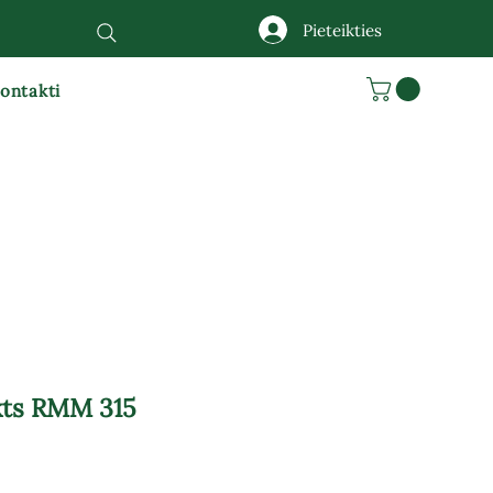
Pieteikties
ontakti
kts RMM 315