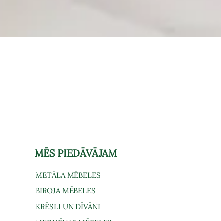
Ātrais skats
MĒS PIEDĀVĀJAM
METĀLA MĒBELES
BIROJA MĒBELES
KRĒSLI UN DĪVĀNI