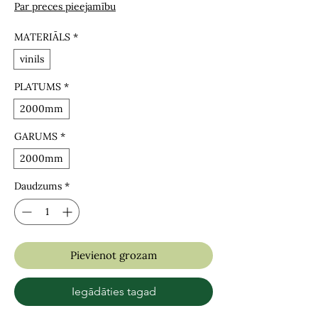
Par preces pieejamību
MATERIĀLS
*
vinils
PLATUMS
*
2000mm
GARUMS
*
2000mm
Daudzums
*
Pievienot grozam
Iegādāties tagad