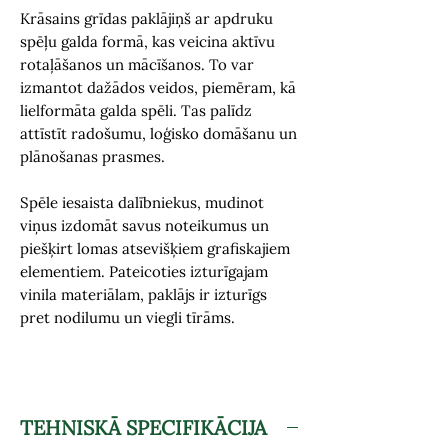
Krāsains grīdas paklājiņš ar apdruku
spēļu galda formā, kas veicina aktīvu
rotaļāšanos un mācīšanos. To var
izmantot dažādos veidos, piemēram, kā
lielformāta galda spēli. Tas palīdz
attīstīt radošumu, loģisko domāšanu un
plānošanas prasmes.
Spēle iesaista dalībniekus, mudinot
viņus izdomāt savus noteikumus un
piešķirt lomas atsevišķiem grafiskajiem
elementiem. Pateicoties izturīgajam
vinila materiālam, paklājs ir izturīgs
pret nodilumu un viegli tīrāms.
TEHNISKĀ SPECIFIKĀCIJA