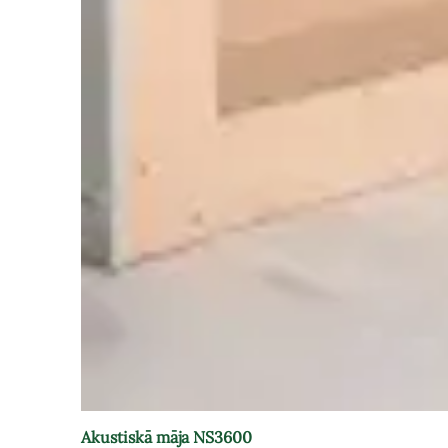
Akustiskā māja NS3600