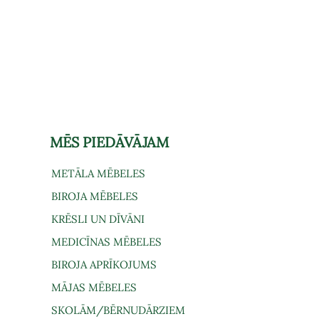
MĒS PIEDĀVĀJAM
METĀLA MĒBELES
BIROJA MĒBELES
KRĒSLI UN DĪVĀNI
MEDICĪNAS MĒBELES
BIROJA APRĪKOJUMS
MĀJAS MĒBELES
SKOLĀM/BĒRNUDĀRZIEM