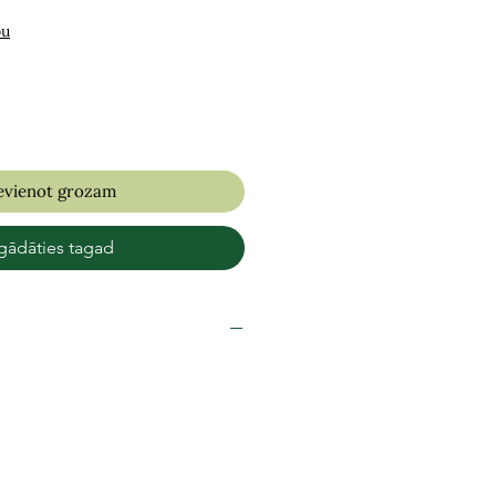
bu
evienot grozam
gādāties tagad