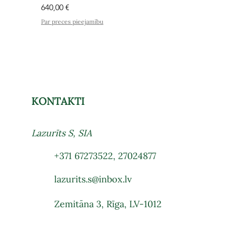
Cena
640,00 €
Par preces pieejamību
KONTAKTI
Lazurīts S, SIA
+371 67273522
,
27024877
lazurits.s@inbox.lv
Zemitāna 3, Rīga, LV-1012