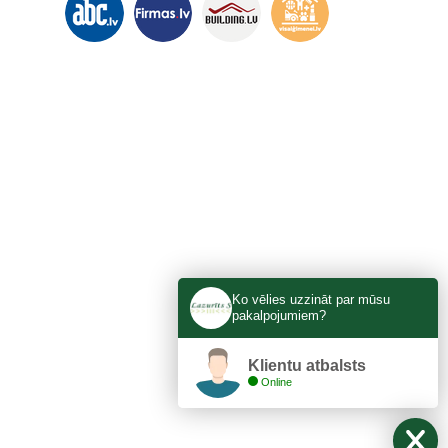
ka​
Ko vēlies uzzināt par mūsu
pakalpojumiem?
Klientu atbalsts
Online