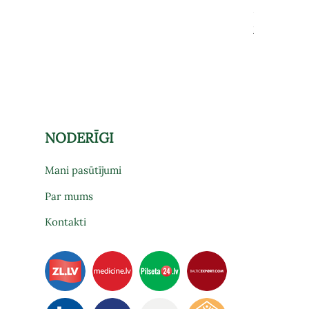
Cena
575,00 €
Par preces pi
NODERĪGI
Mani pasūtījumi
Par mums
Kontakti