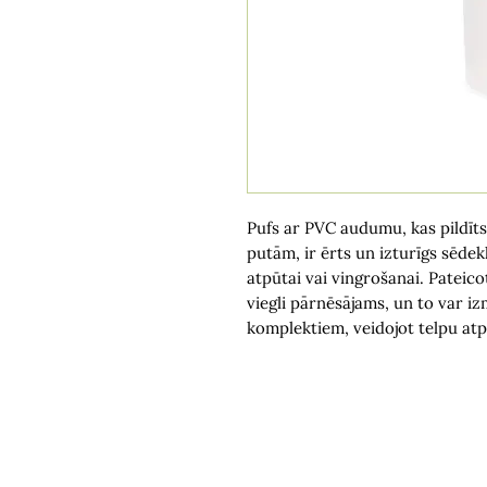
Pufs ar PVC audumu, kas pildīts
putām, ir ērts un izturīgs sēdekl
atpūtai vai vingrošanai. Pateic
viegli pārnēsājams, un to var iz
komplektiem, veidojot telpu atp