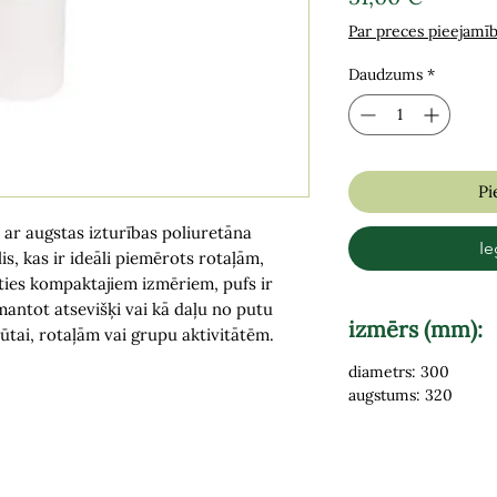
Par preces pieejamī
Daudzums
*
Pi
 ar augstas izturības poliuretāna
Ie
is, kas ir ideāli piemērots rotaļām,
oties kompaktajiem izmēriem, pufs ir
mantot atsevišķi vai kā daļu no putu
izmērs (mm):
ūtai, rotaļām vai grupu aktivitātēm.
diametrs: 300
augstums: 320