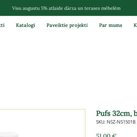
Visu augustu 5% atlaide dārza un terases mēbelēm
ti
Katalogi
Paveiktie projekti
Par mums
K
Pufs 32cm, b
SKU: NSZ-NS1501B
Cena
51,00 €