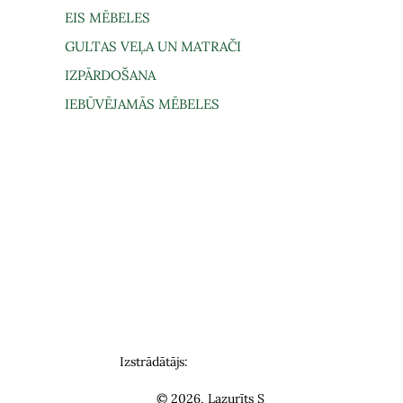
EIS MĒBELES
GULTAS VEĻA UN MATRAČI
IZPĀRDOŠANA
IEBŪVĒJAMĀS MĒBELES
gāde un saņemšana
Lietošanas noteikumi
Privātuma politi
Izstrādātājs:
© 2026, Lazurīts S