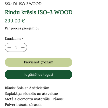
SKU: DL-ISO-3 WOOD
Rindu krēsls ISO-3 WOOD
Cena
299,00 €
Par preces pieejamību
Daudzums
*
Pievienot grozam
Iegādāties tagad
Rāmis: Sols ar 3 sēdvietām
Saplākšņa sēdeklis un atzveltne
Metāla elementu materiāls - rāmis:
Pulverkrāsots tērauds