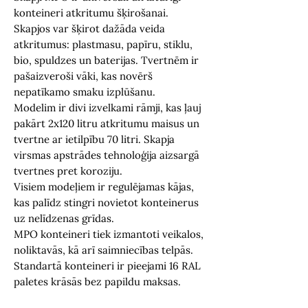
konteineri atkritumu šķirošanai.
Skapjos var šķirot dažāda veida
atkritumus: plastmasu, papīru, stiklu,
bio, spuldzes un baterijas. Tvertnēm ir
pašaizveroši vāki, kas novērš
nepatīkamo smaku izplūšanu.
Modelim ir divi izvelkami rāmji, kas ļauj
pakārt 2x120 litru atkritumu maisus un
tvertne ar ietilpību 70 litri. Skapja
virsmas apstrādes tehnoloģija aizsargā
tvertnes pret koroziju.
Visiem modeļiem ir regulējamas kājas,
kas palīdz stingri novietot konteinerus
uz nelīdzenas grīdas.
MPO konteineri tiek izmantoti veikalos,
noliktavās, kā arī saimniecības telpās.
Standartā konteineri ir pieejami 16 RAL
paletes krāsās bez papildu maksas.