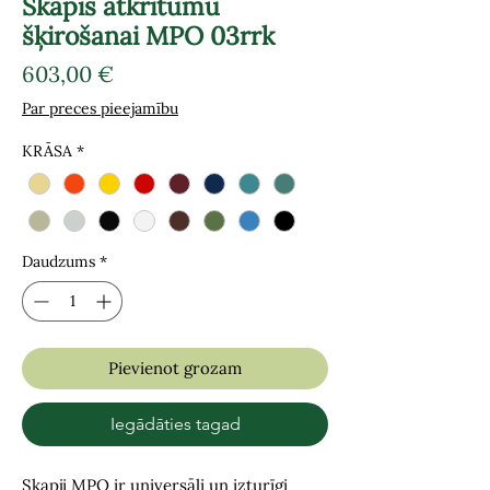
Skapis atkritumu
šķirošanai MPO 03rrk
Cena
603,00 €
Par preces pieejamību
KRĀSA
*
Daudzums
*
Pievienot grozam
Iegādāties tagad
Skapji MPO ir universāli un izturīgi