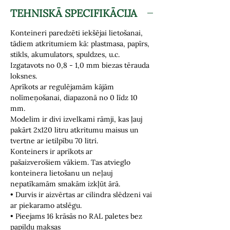
TEHNISKĀ SPECIFIKĀCIJA
Konteineri paredzēti iekšējai lietošanai,
tādiem atkritumiem kā: plastmasa, papīrs,
stikls, akumulators, spuldzes, u.c.
Izgatavots no 0,8 - 1,0 mm biezas tērauda
loksnes.
Aprīkots ar regulējamām kājām
nolīmeņošanai, diapazonā no 0 līdz 10
mm.
Modelim ir divi izvelkami rāmji, kas ļauj
pakārt 2x120 litru atkritumu maisus un
tvertne ar ietilpību 70 litri.
Konteiners ir aprīkots ar
pašaizverošiem vākiem. Tas atvieglo
konteinera lietošanu un neļauj
nepatīkamām smakām izkļūt ārā.
• Durvis ir aizvērtas ar cilindra slēdzeni vai
ar piekaramo atslēgu.
• Pieejams 16 krāsās no RAL paletes bez
papildu maksas