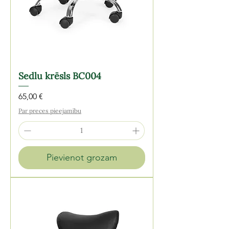
Sedlu krēsls BC004
Cena
65,00 €
Par preces pieejamību
Pievienot grozam