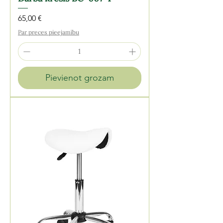
Cena
65,00 €
Par preces pieejamību
Pievienot grozam