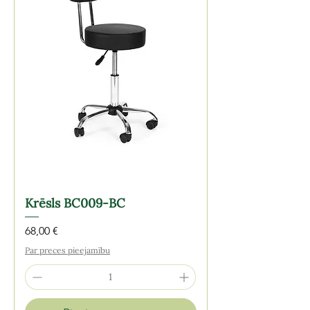
Krēsls BC009-BC
Cena
68,00 €
Par preces pieejamību