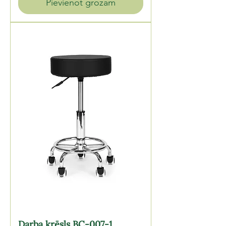
Pievienot grozam
Darba krēsls BC-007-1