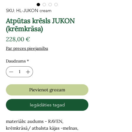
SKU: HL-JUKON cream
Atpūtas krēsls JUKON
(krēmkrāsa)
Cena
228,00 €
Par preces pieejamību
Daudzums
*
Pievienot grozam
Iegādāties tagad
materiāls: audums - RAVEN,
krēmkrāsā/ atbalsta kājas -melnas,