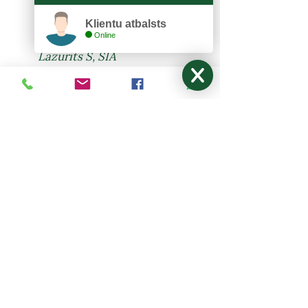
Klientu atbalsts
KONTAKTI
Online
Lazurīts S, SIA
Zemitāna 3, Rīga, LV-1012
lazurits.s@inbox.lv
+371 67273522
,
27024877
Pirmdiena - Piektdiena: 9:00-17:00
Sestdiena, Svētdiena: Brīvdiena
NODERĪGI
Mani pasūtījumi