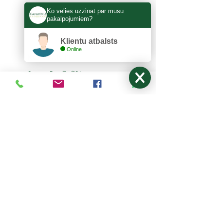
Ko vēlies uzzināt par mūsu
pakalpojumiem?
Klientu atbalsts
Online
KONTAKTI
Lazurīts S, SIA
Zemitāna 3, Rīga, LV-1012
lazurits.s@inbox.lv
+371 67273522
,
27024877
Pirmdiena - Piektdiena: 9:00-17:00
Sestdiena, Svētdiena: Brīvdiena