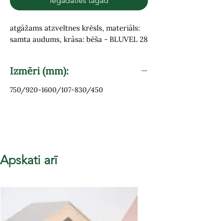
Iegādāties tagad
atgāžams atzveltnes krēsls, materiāls:
samta audums, krāsa: bēša - BLUVEL 28
Izmēri (mm):
750/920-1600/107-830/450
Apskati arī