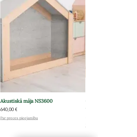
Akustiskā māja NS3600
Grāmatu plaukts-atpūt
OPT602
Cena
640,00 €
Cena
575,00 €
Par preces pieejamību
Par preces pieejamību