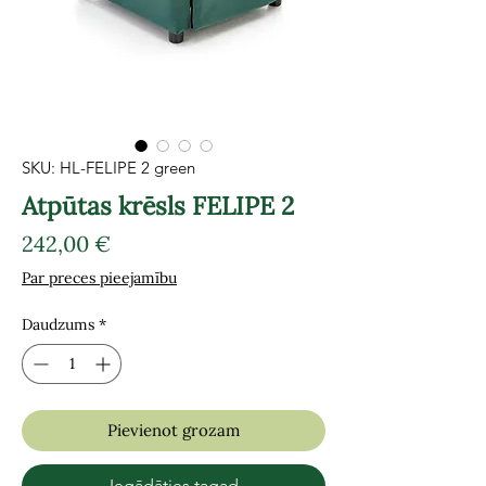
SKU: HL-FELIPE 2 green
Atpūtas krēsls FELIPE 2
Cena
242,00 €
Par preces pieejamību
Daudzums
*
Pievienot grozam
Iegādāties tagad