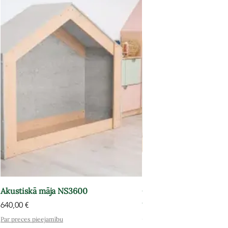
Akustiskā māja NS3600
Grāmatu plaukts-atpūt
OPT602
Cena
640,00 €
Cena
575,00 €
Par preces pieejamību