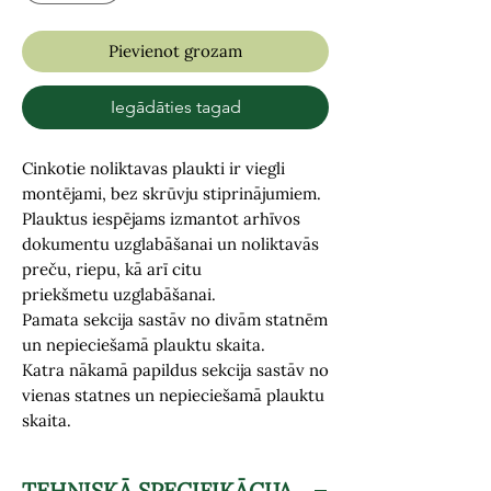
Pievienot grozam
Iegādāties tagad
Cinkotie noliktavas plaukti
ir viegli
montējami, bez skrūvju stiprinājumiem.
Plauktus iespējams izmantot arhīvos
dokumentu uzglabāšanai un noliktavās
preču, riepu, kā arī citu
priekšmetu uzglabāšanai.
Pamata sekcija sastāv no divām statnēm
un nepieciešamā plauktu skaita.
Katra nākamā papildus sekcija sastāv no
vienas statnes un nepieciešamā plauktu
skaita.
TEHNISKĀ SPECIFIKĀCIJA