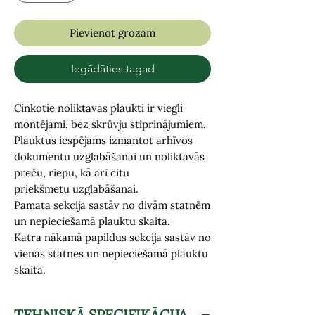
Pievienot grozam
Iegādāties tagad
Cinkotie noliktavas plaukti
ir viegli
montējami, bez skrūvju stiprinājumiem.
Plauktus iespējams izmantot arhīvos
dokumentu uzglabāšanai un noliktavās
preču, riepu, kā arī citu
priekšmetu uzglabāšanai.
Pamata sekcija sastāv no divām statnēm
un nepieciešamā plauktu skaita.
Katra nākamā papildus sekcija sastāv no
vienas statnes un nepieciešamā plauktu
skaita.
TEHNISKĀ SPECIFIKĀCIJA