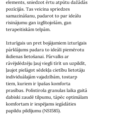
elements, sniedzot ērtu atpūtu dažādās
pozīcijās. Tas veicina spriedzes
samazināšanu, padarot to par ideālu
risinājumu gan izglītojošām, gan
terapeitiskām telpām.
Izturīgais un pret bojājumiem izturīgais
pārklājums padara to ideāli piemērotu
ikdienas lietošanai. Pārvalks ar
rāvējslēdzēju ļauj viegli tīrīt un uzpildīt,
ļaujot pielāgot sēdekļa cietību lietotāju
individuālajām vajadzībām, tostarp
tiem, kuriem ir īpašas komforta
prasības. Polistirola granulas laika gaitā
dabiski zaudē tilpumu, tāpēc optimālam
komfortam ir iespējams iegādāties
papildu pildījumu (NS1585).