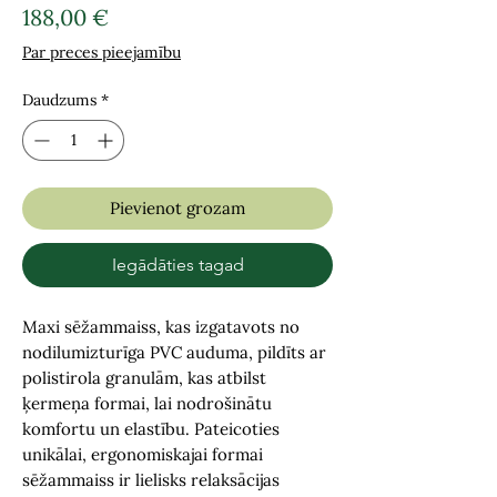
Cena
188,00 €
Par preces pieejamību
Daudzums
*
Pievienot grozam
Iegādāties tagad
Maxi sēžammaiss, kas izgatavots no
nodilumizturīga PVC auduma, pildīts ar
polistirola granulām, kas atbilst
ķermeņa formai, lai nodrošinātu
komfortu un elastību. Pateicoties
unikālai, ergonomiskajai formai
sēžammaiss ir lielisks relaksācijas