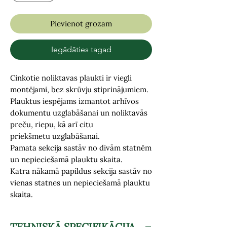
Pievienot grozam
Iegādāties tagad
Cinkotie noliktavas plaukti
ir viegli
montējami, bez skrūvju stiprinājumiem.
Plauktus iespējams izmantot arhīvos
dokumentu uzglabāšanai un noliktavās
preču, riepu, kā arī citu
priekšmetu uzglabāšanai.
Pamata sekcija sastāv no divām statnēm
un nepieciešamā plauktu skaita.
Katra nākamā papildus sekcija sastāv no
vienas statnes un nepieciešamā plauktu
skaita.
TEHNISKĀ SPECIFIKĀCIJA